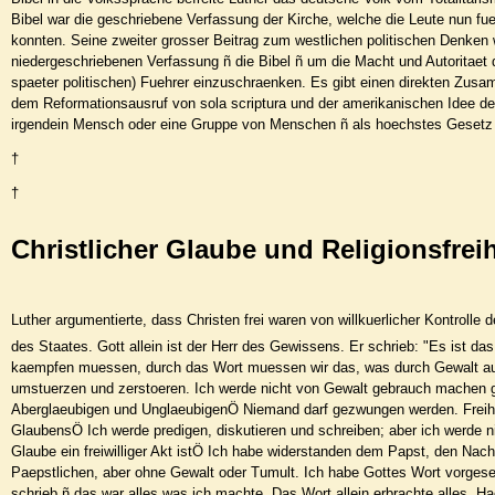
Bibel war die geschriebene Verfassung der Kirche, welche die Leute nun fue
konnten. Seine zweiter grosser Beitrag zum westlichen politischen Denken w
niedergeschriebenen Verfassung ñ die Bibel ñ um die Macht und Autoritaet d
spaeter politischen) Fuehrer einzuschraenken. Es gibt einen direkten Zu
dem Reformationsausruf von sola scriptura und der amerikanischen Idee de
irgendein Mensch oder eine Gruppe von Menschen ñ als hoechstes Gesetz
†
†
Christlicher Glaube und Religionsfreih
Luther argumentierte, dass Christen frei waren von willkuerlicher Kontrolle 
des Staates. Gott allein ist der Herr des Gewissens. Er schrieb: "Es ist da
kaempfen muessen, durch das Wort muessen wir das, was durch Gewalt au
umstuerzen und zerstoeren. Ich werde nicht von Gewalt gebrauch machen 
Aberglaeubigen und UnglaeubigenÖ Niemand darf gezwungen werden. Freihe
GlaubensÖ Ich werde predigen, diskutieren und schreiben; aber ich werde 
Glaube ein freiwilliger Akt istÖ Ich habe widerstanden dem Papst, den Nac
Paepstlichen, aber ohne Gewalt oder Tumult. Ich habe Gottes Wort vorgeset
schrieb ñ das war alles was ich machte. Das Wort allein erbrachte alles. H